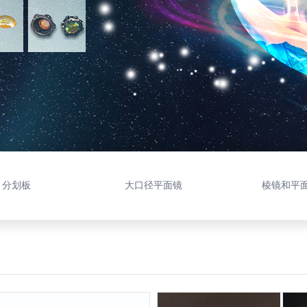
分划板
大口径平面镜
棱镜和平