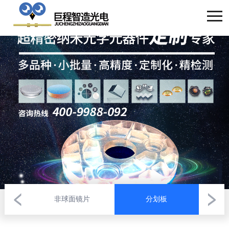
非球面镜片
分划板
大