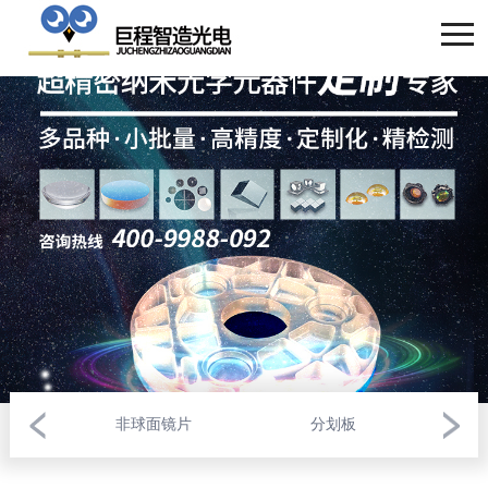
非球面镜片
分划板
大